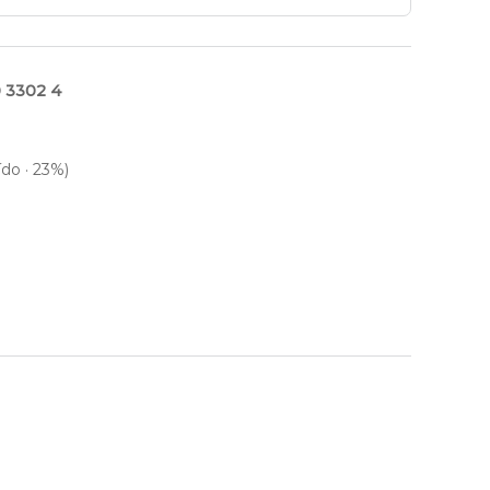
0 3302 4
ído · 23%)