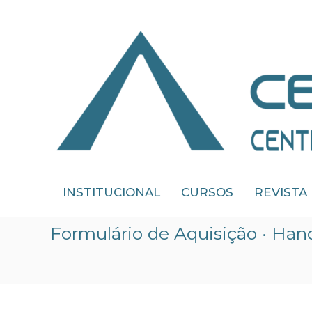
Skip
to
content
CEDIPRE
INSTITUCIONAL
CURSOS
REVISTA
Centro
de
Estudos
Formulário de Aquisição · Ha
de
Direito
Público
e
Regulação