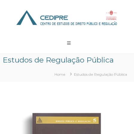
Skip
to
content
CEDIPRE
Centro
de
Estudos
Estudos de Regulação Pública
de
Direito
Público
Home
Estudos de Regulação Pública
e
Regulação