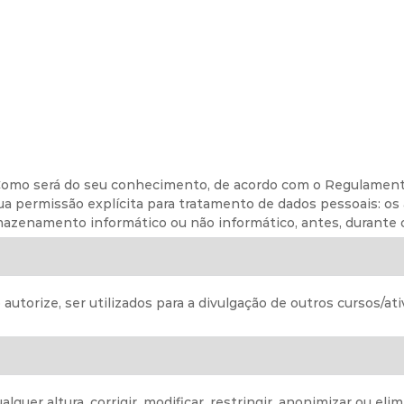
será do seu conhecimento, de acordo com o Regulamento G
sua permissão explícita para tratamento de dados pessoais: os
azenamento informático ou não informático, antes, durante o
orize, ser utilizados para a divulgação de outros cursos/at
 altura, corrigir, modificar, restringir, anonimizar ou elim