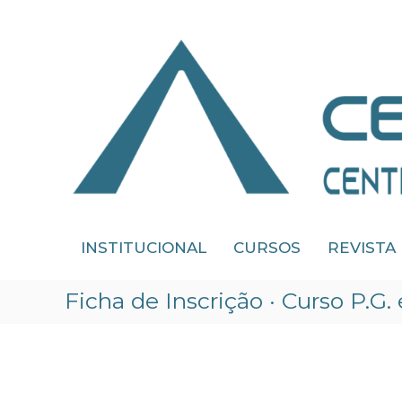
Skip
to
content
CEDIPRE
INSTITUCIONAL
CURSOS
REVISTA
Centro
de
Estudos
Ficha de Inscrição · Curso P.G
de
Direito
Público
e
Regulação