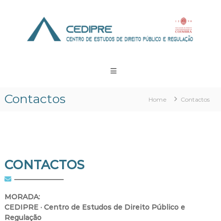
Skip
to
content
CEDIPRE
Centro
de
Estudos
Contactos
Home
Contactos
de
Direito
Público
e
Regulação
CONTACTOS
MORADA:
CEDIPRE · Centro de Estudos de Direito Público e
Regulação