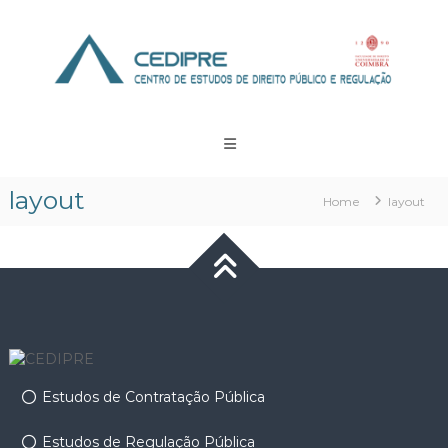
Skip
to
content
CEDIPRE
Centro
de
Estudos
layout
Home
layout
de
Direito
Público
e
Regulação
Estudos de Contratação Pública
Estudos de Regulação Pública